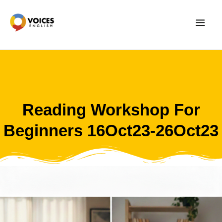
Skip
to
content
Reading Workshop For
Beginners 16Oct23-26Oct23