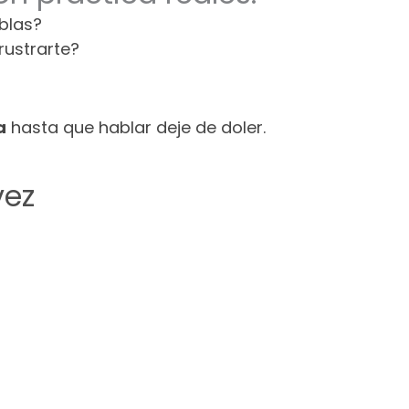
blas?
ustrarte?
a
hasta que hablar deje de doler.
vez