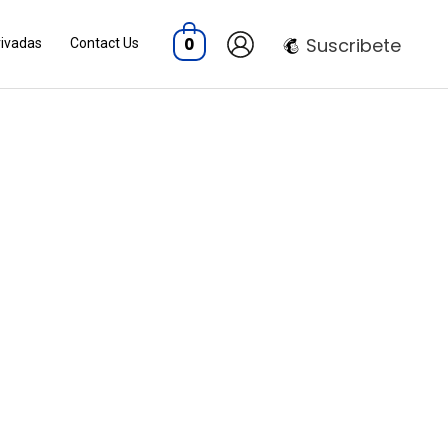
Suscribete
0
rivadas
Contact Us