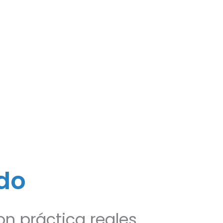
do
n práctica reales.