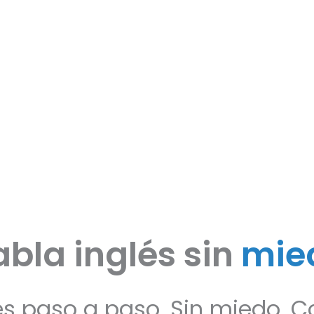
bla inglés sin
mie
és paso a paso. Sin miedo. Co