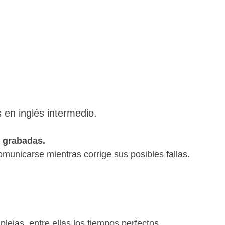
 en inglés intermedio.
n grabadas.
omunicarse mientras corrige sus posibles fallas.
ejas, entre ellas los tiempos perfectos.