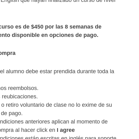
English que hayan finalizado un curso de nivel
curso es de $450 por las 8 semanas de
ento disponible en opciones de pago.
compra
el alumno debe estar prendida durante toda la
os reembolsos.
reubicaciones.
o retiro voluntario de clase no lo exime de su
 de pago.
ndiciones anteriores aplican al momento de
ompra al hacer click en
I agree
ndiciones están escritas en inglés para soporte