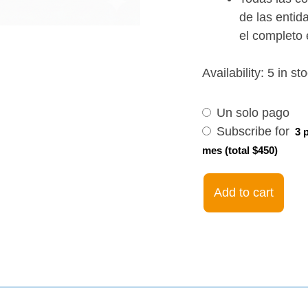
de las entid
el completo 
Choose
Let's
Availability:
5 in st
purchase
Speak
type
Intermediate
Un solo pago
14Oct24
Subscribe for
3 
-
mes (total $450)
05Dec24.
08:30pm
Add to cart
EST
quantity