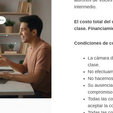
alumnos de Voices 
intermedio.
El costo total
del 
clase. Financiami
Condiciones de 
La cámara d
clase.
No efectuam
No hacemos 
Su ausencia 
compromiso
Todas las co
aceptar la c
Todas las co