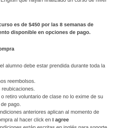
English que hayan finalizado un curso de nivel
l curso es de $450 por las 8 semanas de
ento disponible en opciones de pago.
compra
el alumno debe estar prendida durante toda la
os reembolsos.
reubicaciones.
o retiro voluntario de clase no lo exime de su
 de pago.
ndiciones anteriores aplican al momento de
ompra al hacer click en
I agree
ndiciones están escritas en inglés para soporte