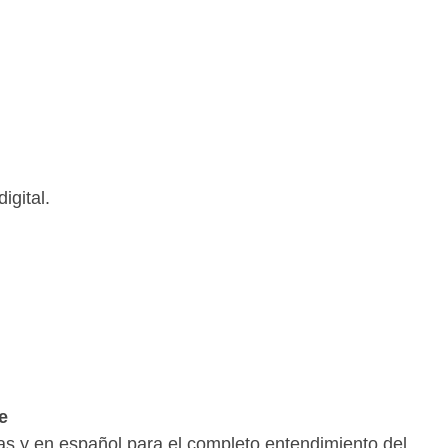
igital.
e
das y en español para el completo entendimiento del