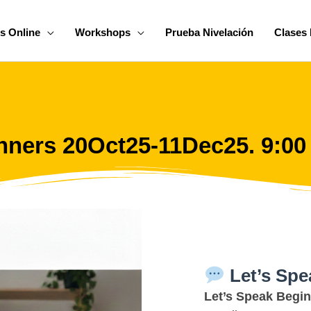
s Online
Workshops
Prueba Nivelación
Clases 
inners 20Oct25-11Dec25. 9:0
Let’s Sp
Let’s Speak Begi