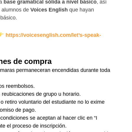
na
base gramatical sólida a nivel básico
, así
a alumnos de
Voices English
que hayan
 básico.
https://voicesenglish.com/let’s-speak-
nes de compra
ámaras permaneceran encendidas durante toda
os reembolsos.
reubicaciones de grupo u horario.
o retiro voluntario del estudiante no lo exime
omiso de pago.
condiciones se aceptan al hacer clic en “I
te el proceso de inscripción.