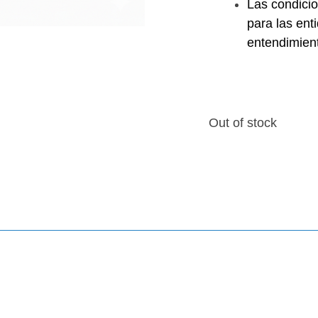
Las condici
para las ent
entendimient
Out of stock