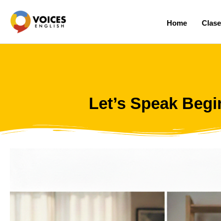
Skip
to
Home
Clase
content
Let’s Speak Beg