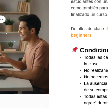
estudiantes con u
como también par
finalizado un curso
Detalles de clase:
beginners
Condicio
Todas las c
la clase.
No realizam
No hacemos 
La ausencia 
de su compr
Todas estas 
agree” duran