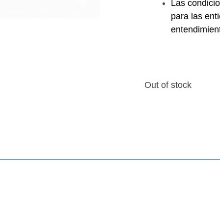
Las condici
para las ent
entendimient
Out of stock