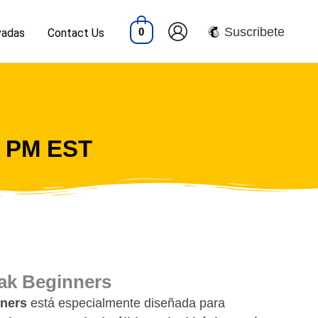
Suscribete
0
vadas
Contact Us
0 PM EST
eak Beginners
nners
está especialmente diseñada para