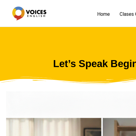
Skip
to
Home
Clases 
content
Let’s Speak Begi