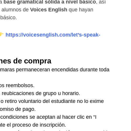
na
base gramatical sólida a nivel básico
, así
a alumnos de
Voices English
que hayan
 básico.
https://voicesenglish.com/let’s-speak-
nes de compra
ámaras permaneceran encendidas durante toda
os reembolsos.
reubicaciones de grupo u horario.
o retiro voluntario del estudiante no lo exime
omiso de pago.
condiciones se aceptan al hacer clic en “I
te el proceso de inscripción.