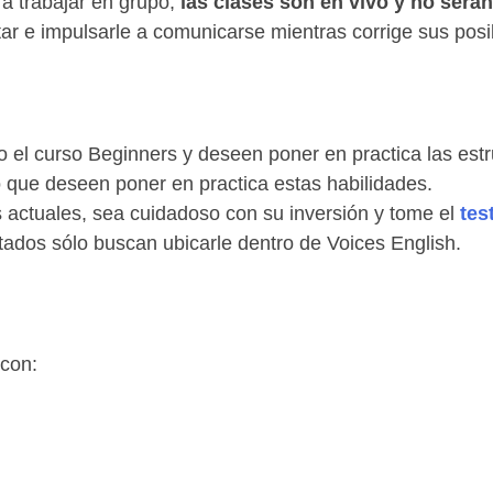
ra trabajar en grupo,
las clases son en vivo y no será
tar e impulsarle a comunicarse mientras corrige sus posib
el curso Beginners y deseen poner en practica las estr
 que deseen poner en practica estas habilidades.
 actuales, sea cuidadoso con su inversión y tome el
tes
tados sólo buscan ubicarle dentro de Voices English.
 con: