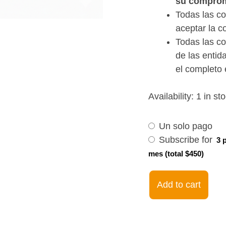
su comprom
Todas las co
aceptar la c
Todas las co
de las entid
el completo 
Choose
Let's
Availability:
1 in st
purchase
Speak
type
Beginners
Un solo pago
01Apr24-
Subscribe for
3 
23May24.
mes (total $450)
07:30pm
EST
Add to cart
quantity