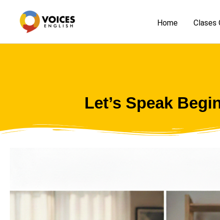
Skip
to
Home
Clases 
content
Let’s Speak Begi