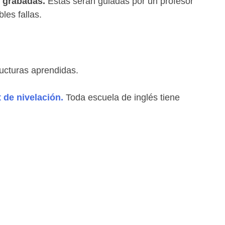
n grabadas.
Estas serán guiadas por un profesor
les fallas.
ucturas aprendidas.
t de nivelación.
Toda escuela de inglés tiene