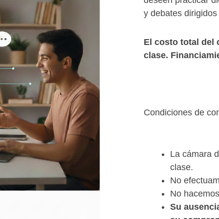
deseen practicar d
y debates dirigidos
El costo total
del 
clase. Financiami
Condiciones de co
Condiciones de 
La cámara d
clase.
No efectuam
No hacemos 
Su ausencia