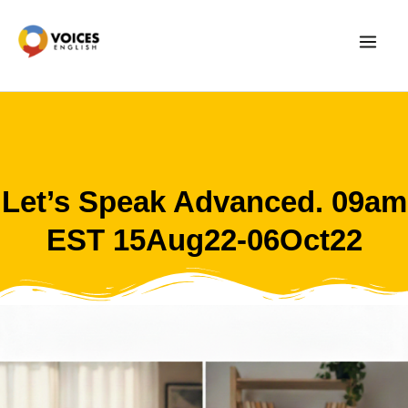
Skip
to
content
Let’s Speak Advanced. 09am
EST 15Aug22-06Oct22