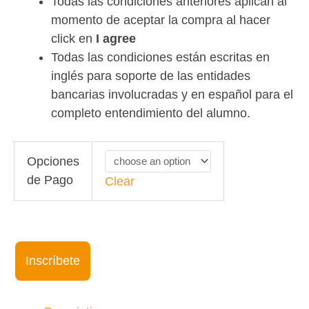
Todas las condiciones anteriores aplican al
momento de aceptar la compra al hacer
click en
I agree
Todas las condiciones están escritas en
inglés para soporte de las entidades
bancarias involucradas y en español para el
completo entendimiento del alumno.
Let's
Opciones
Speak
de Pago
Clear
Advanced.
09am
EST
15Aug22-
Inscríbete
06Oct22
quantity