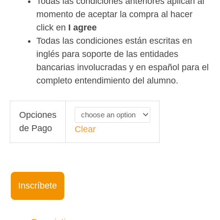
Todas las condiciones anteriores aplican al
momento de aceptar la compra al hacer
click en
I agree
Todas las condiciones están escritas en
inglés para soporte de las entidades
bancarias involucradas y en español para el
completo entendimiento del alumno.
Let's
Opciones
Speak
de Pago
Clear
Advanced.
06pm
EST
20Jun22-
Inscríbete
11Aug22
quantity