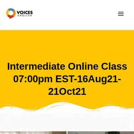
Skip
to
content
Intermediate Online Class
07:00pm EST-16Aug21-
21Oct21