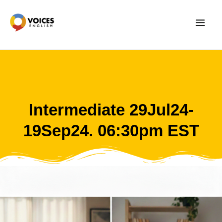
Skip
to
content
Intermediate 29Jul24-
19Sep24. 06:30pm EST