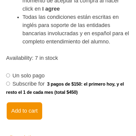
momento de aceptar la compra al hacer
click en
I agree
Todas las condiciones están escritas en
inglés para soporte de las entidades
bancarias involucradas y en español para el
completo entendimiento del alumno.
Choose
Intermediate
Availability:
7 in stock
purchase
29Jul24-
type
19Sep24.
Un solo pago
06:30pm
Subscribe for
3 pagos de $150: el primero hoy, y el
EST
resto el 1 de cada mes (total $450)
quantity
Add to cart