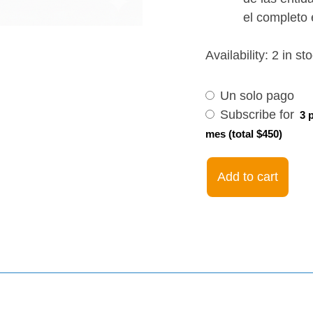
el completo 
Choose
Intermediate
Availability:
2 in st
purchase
21Aug23-
type
12Oct23.
Un solo pago
9pm
Subscribe for
3 
EST
mes (total $450)
quantity
Add to cart