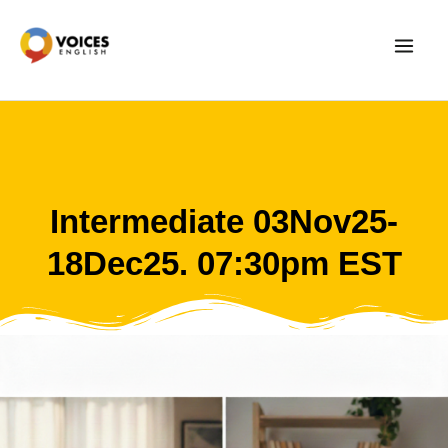
Skip
to
content
Intermediate 03Nov25-
18Dec25. 07:30pm EST