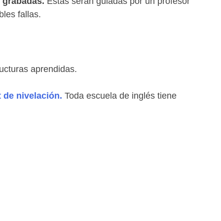
n grabadas.
Estas serán guiadas por un profesor
les fallas.
ucturas aprendidas.
t de nivelación.
Toda escuela de inglés tiene