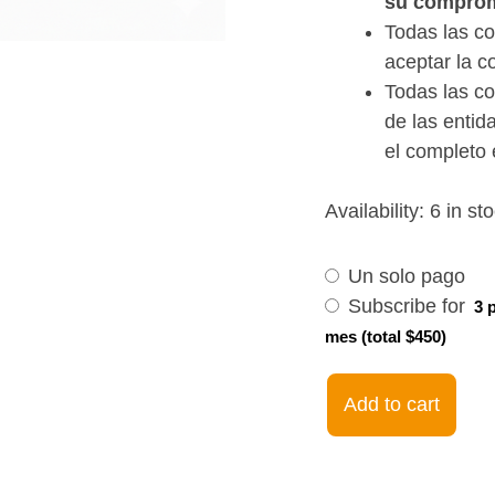
su comprom
Todas las co
aceptar la c
Todas las co
de las entid
el completo 
Choose
Let's
Availability:
6 in st
purchase
Speak
type
Beginners
Un solo pago
19Aug24-
Subscribe for
3 
10Oct24.
mes (total $450)
09:00AM
EST
Add to cart
quantity