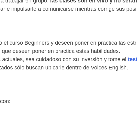
ra trabajar en grupo,
las clases son en vivo y no será
tar e impulsarle a comunicarse mientras corrige sus posib
el curso Beginners y deseen poner en practica las estr
 que deseen poner en practica estas habilidades.
 actuales, sea cuidadoso con su inversión y tome el
tes
tados sólo buscan ubicarle dentro de Voices English.
 con: