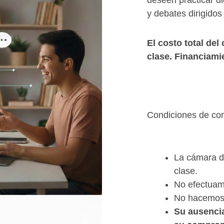
deseen practicar d
y debates dirigidos
El costo total
del 
clase. Financiami
Condiciones de co
Condiciones de 
La cámara d
clase.
No efectuam
No hacemos 
Su ausencia