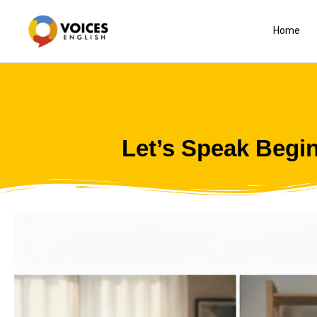
Skip
to
Home
content
Let’s Speak Begi