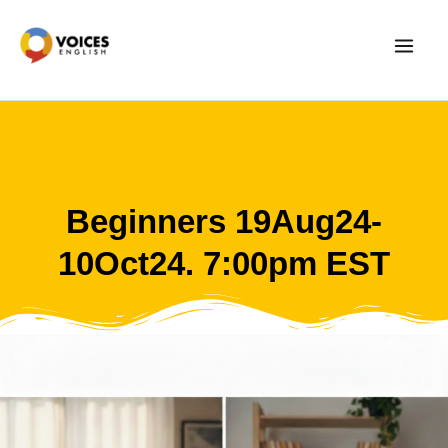
Skip
to
content
Beginners 19Aug24-
10Oct24. 7:00pm EST