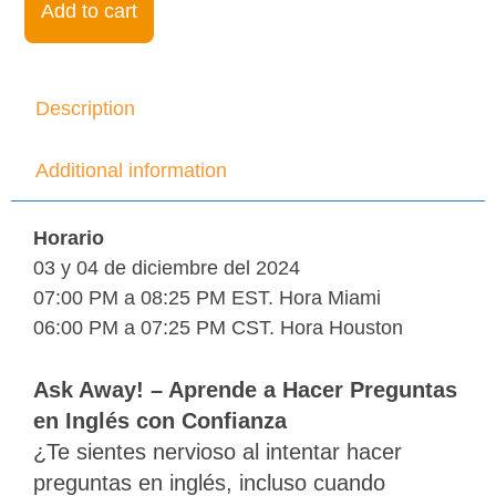
Add to cart
04Dec24.
7pm
EST
quantity
Description
Additional information
Horario
03 y 04 de diciembre del 2024
07:00 PM a
08:25 PM EST. Hora Miami
06:00 PM a
07:25 PM CST. Hora Houston
Ask Away! – Aprende a Hacer Preguntas
en Inglés con Confianza
¿Te sientes nervioso al intentar hacer
preguntas en inglés, incluso cuando