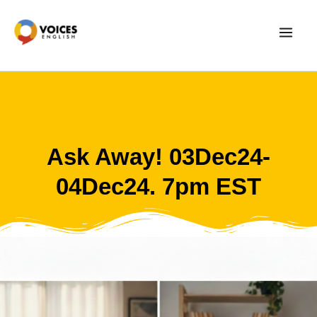
Skip
to
content
Ask Away! 03Dec24-
04Dec24. 7pm EST