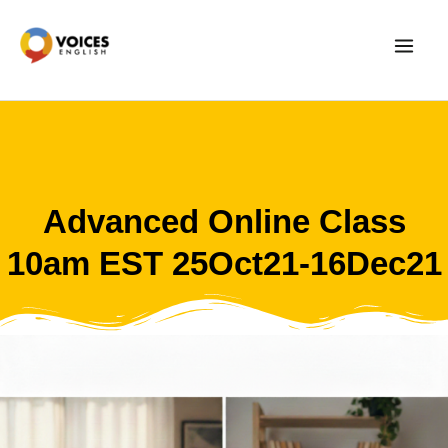
Skip
to
content
Advanced Online Class
10am EST 25Oct21-16Dec21