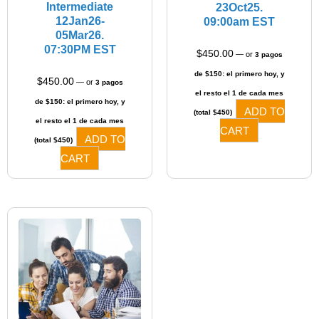
Intermediate
23Oct25.
12Jan26-
09:00am EST
05Mar26.
07:30PM EST
$
450.00
—
or
3 pagos
de $150: el primero hoy, y
$
450.00
—
or
3 pagos
el resto el 1 de cada mes
de $150: el primero hoy, y
ADD TO
(total $450)
el resto el 1 de cada mes
CART
ADD TO
(total $450)
CART