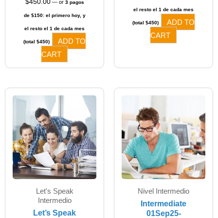
$
450.00
—
or
3 pagos
el resto el 1 de cada mes
de $150: el primero hoy, y
ADD TO
(total $450)
el resto el 1 de cada mes
CART
ADD TO
(total $450)
CART
Let's Speak
Nivel Intermedio
Intermedio​
Intermediate
Let’s Speak
01Sep25-