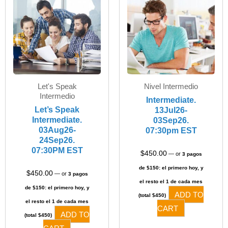
Let's Speak
Nivel Intermedio
Intermedio​
Intermediate.
Let’s Speak
13Jul26-
Intermediate.
03Sep26.
03Aug26-
07:30pm EST
24Sep26.
07:30PM EST
$
450.00
—
or
3 pagos
de $150: el primero hoy, y
$
450.00
—
or
3 pagos
el resto el 1 de cada mes
de $150: el primero hoy, y
ADD TO
(total $450)
el resto el 1 de cada mes
CART
ADD TO
(total $450)
CART