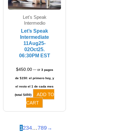
Let's Speak
Intermedio​
Let’s Speak
Intermediate
11Aug25-
02Oct25.
06:30PM EST
$
450.00
—
or
3 pagos
de $150: el primero hoy, y
el resto el 1 de cada mes
ADD TO
(total $450)
CART
1
2
3
4
…
7
8
9
→