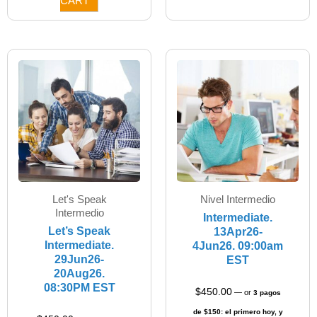
Let's Speak
Nivel Intermedio
Intermedio​
Intermediate.
Let’s Speak
13Apr26-
Intermediate.
4Jun26. 09:00am
29Jun26-
EST
20Aug26.
08:30PM EST
$
450.00
—
or
3 pagos
de $150: el primero hoy, y